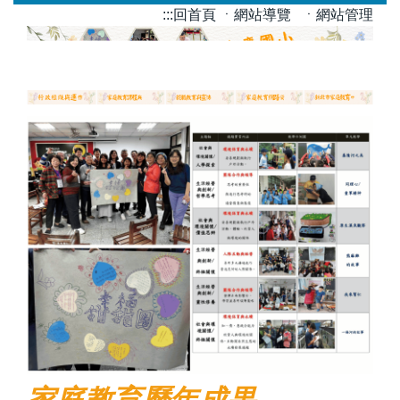
跳
:::
回首頁
ㆍ網站導覽
ㆍ網站管理
到
主
要
內
容
區