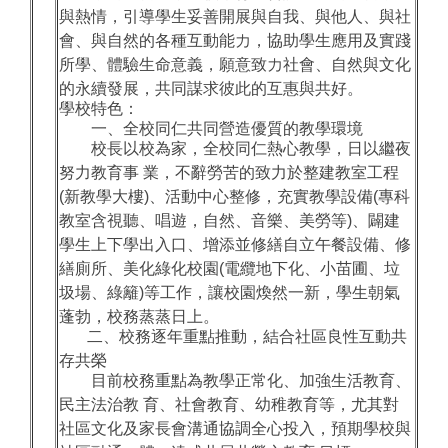
與熱情，引導學生妥善開展與自我、與他人、與社
會、與自然的各種互動能力，協助學生應用及實踐
所學、體驗生命意義，願意致力社會、自然與文化
的永續發展，共同謀求彼此的互惠與共好。
學校特色：
一、全校同仁共同營造優質的教學環境
校長以校為家，全校同仁熱心教學，日以繼夜
努力教育事 業，不辭勞苦的致力於整建教室工程
(新教學大樓)、活動中心整修，充實教學設備(專科
教室含視聽、唱遊，自然、音樂、美勞等)、闢建
學生上下學出入口、增添並修繕自立午餐設備、修
繕廁所、美化綠化校園(電纜地下化、小苗圃、垃
圾場、綠籬)等工作，讓校園煥然一新，學生朝氣
蓬勃，校務蒸蒸日上。
二、校務逐年重點推動，結合社區良性互動共
存共榮
目前校務重點為教學正常化、加強生活教育、
民主法治教 育、社會教育、幼稚教育等，尤其對
社區文化及家長會溝通協調全心投入，預期學校與