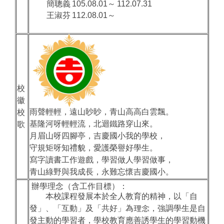
簡聰義
105.08.01～
112.07.31
王淑芬
112.08.01～
校
徽
雨聲輕輕，遠山眇眇，青山高高白雲飄。
校
基隆河呀輕輕流，北迴鐵路穿山來。
歌
月眉山呀四腳亭，吉慶國小我的學校，
守規矩呀知禮貌，愛護榮譽好學生。
寫字讀書工作遊戲，學習做人學習做事，
青山綠野與我成長，永難忘懷吉慶國小。
辦學理念（含工作目標）：
本校課程發展本於全人教育的精神，以「自
發」、「互動」及「共好」為理念，強調學生是自
發主動的學習者，學校教育應善誘學生的學習動機