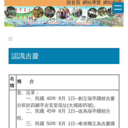
跳
:::
回首頁
網站導覽
網站管理
到
主
要
內
容
:::
區
認識吉慶
名
簡 介
稱
壹、沿革：
一、民國 40年 8月 1日─創立瑞亭國校吉慶
分班於四腳亭吉安里現址(大埔路95號)。
二、民國 45年 8月 1日─改為瑞亭國校分
校。
三、民國 50年 8月 1日─奉准獨立為吉慶國