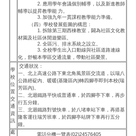
2. 應用學年會議個別輔導，以及新進教師
輔導以提昇教學能 力。
3. 加強九年一貫課程教學能力準備。
（四）學校發展藍圖的構思：
1. 拆除第三期西棟教室，闢為社區文化教
材園及社區休閒遊樂區。
2. 全區污、排水系統之設立。
3. 全校學生出入口動線與社區道路連線
化，舒暢本學區交通流量，帶動社區榮景。
交通狀況：
學
一、北上高速公路下東北角風景區交流道，以瑞八
校
公路經碇內、暖暖(基隆區內)轉四腳亭即到本校(瑞
位
芳區內)。
置
二、北迴鐵路平快或普通車，於四腳亭下車，再步
交
行五分鐘。
通
三、北迴鐵路對號快車，於八堵車站下車，再搭基
資
隆客運往瑞芳班車，於四腳亭站牌下車再行五分
訊
鐘。
處
電話分機一覽表(02)24576405