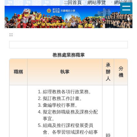
跳
:::
回首頁
ㆍ網站導覽
ㆍ網站管理
到
主
要
內
:::
容
區
教務處業務職掌
主
承
要
分
職稱
執掌
辦
機
內
人
容
綜理教務各項行政業務。
區
擬訂教務工作計畫。
彙編學校行事曆。
塊
擬定教師職級務及課務分配
總
事宜。
組織及推行課程發展委員
務
會、各學習領域課程小組事
時