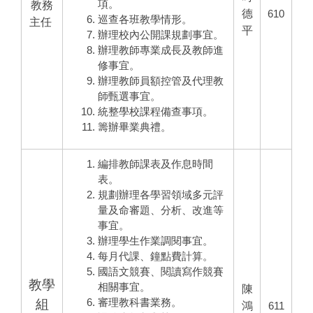
處
項。
教務
德
610
巡查各班教學情形。
主任
業
平
辦理校內公開課規劃事宜。
務
辦理教師專業成長及教師進
修事宜。
職
辦理教師員額控管及代理教
師甄選事宜。
統整學校課程備查事項。
籌辦畢業典禮。
編排教師課表及作息時間
表。
規劃辦理各學習領域多元評
量及命審題、分析、改進等
事宜。
辦理學生作業調閱事宜。
每月代課、鐘點費計算。
國語文競賽、閱讀寫作競賽
教學
相關事宜。
陳
組
審理教科書業務。
鴻
611