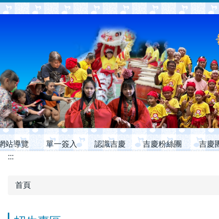
跳
到
主
要
內
容
區
網站導覽
單一簽入
認識吉慶
吉慶粉絲團
吉慶
:::
首頁