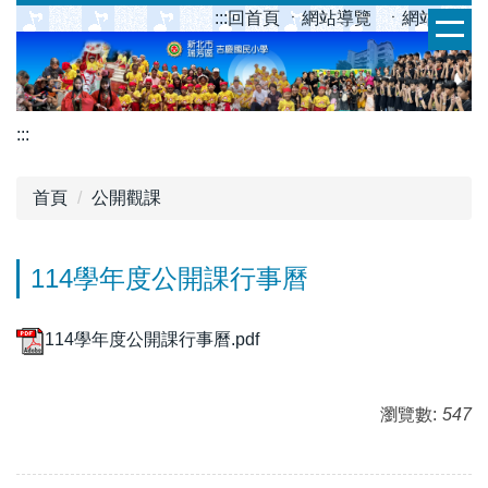
跳
:::
回首頁
ㆍ網站導覽
ㆍ網站管理
到
主
要
內
:::
容
區
首頁
公開觀課
114學年度公開課行事曆
114學年度公開課行事曆.pdf
瀏覽數:
547